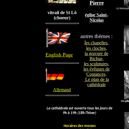
Pierre
Le transept
vitrail de St Lô
église Saint-
(choeur)
Nicolas
autres thèmes :
l
es chapelles
,
les cloches
,
la gravure de
English Page
Bichue
,
les sculptures,
les évêques de
Coutances,
Le plan de la
cathédrale
Allemand
Un pili
L
a cathédrale est ouverte tous les jours de
9h à 19h (18h l'hiver)
Horaires des messes