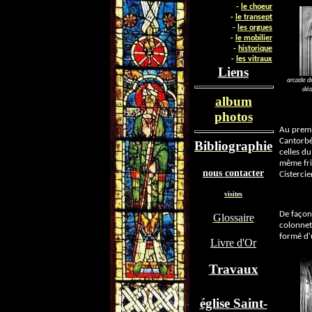
-
le choeur
-
le transept
-
les orgues
-
le mobilier
-
historique
-
les vit
raux
Liens
arcade du
déa
album
photos
Au premi
Cantorbé
Bibliographie
celles d
même fris
nous contacter
Cisterci
visites
De façon
Glossaire
colonnet
formé d
Livre d'Or
Travaux
église Saint-