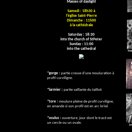
Masses of daylight
Samedi : 18h30 à
l'église Saint-Pierre
Dimanche : 11h00
à la cathédrale
Saturday : 18:30
into the church of
StPeter
Sunday : 11:00
into the cathedral
Vue
Photos Lemesle
, RF
*gorge :
partie creuse d'une mouluration à
profil curviligne.
*larmier :
partie saillante du tailloir
*tore :
moulure pleine de profil curviligne,
en amande si son profil est en arc brisé
*oculus :
ouverture, jour dont le tracé est
un cercle ou un ovale.
La