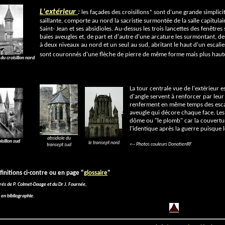
L'extérieur
:
les façades des croisillons* sont d'une grande simplicit
saillante, comporte au nord la sacristie surmontée de la salle capitulair
Saint- Jean et ses absidioles. Au-dessus les trois lancettes des fenêtre
baies aveugles et, de part et d'autre d'une arcature les surmontant, 
à deux niveaux au nord et un seul au sud, abritant le haut d'un escalie
sont couronnés d'une flèche de pierre de même forme mais plus haut
du croisillon nord
La tour centrale vue de l'extérieur 
d'angle servent à renforcer par leur
renferment en même temps des escali
aveugle qui décore chaque face. Le
dôme ou "le plomb" car la couverture 
l'identique après la guerre puisque
absidiole du
isillon sud
le transept nord
<-- Photos couleurs DonatienRF
transept sud
finitions ci-contre ou en page "
glossaire
"
irés de P. Colmet-Daage et du Dr J. Fournée,
 en bibliographie.