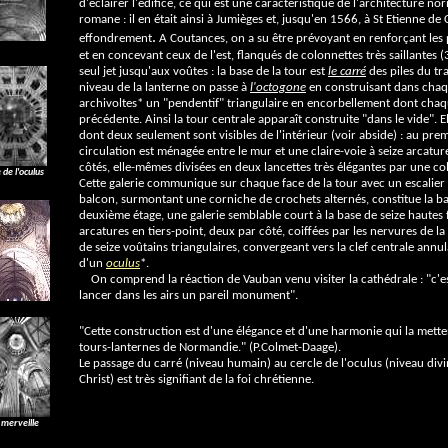
d'éclairer l'édifice, ce qui est une caractéristique de l'architecture n
romane : il en était ainsi à Jumièges et, jusqu'en 1566, à St Etienne de
.
effondrement
A Coutances, on a su être prévoyant en renforçant les pi
et en concevant ceux de l'est, flanqués de colonnettes très saillantes 
seul jet jusqu'aux voûtes : la base de la tour est
le carré
des piles du tr
niveau de la lanterne on passe à
l'octogone
en construisant dans chaq
archivoltes* un "pendentif" triangulaire en encorbellement dont chaq
précédente. Ainsi la tour centrale apparaît construite "dans le vide". E
dont deux seulement sont visibles de l'intérieur (voir abside) : au prem
circulation est ménagée entre le mur et une claire-voie à seize arcatu
côtés, elle-mêmes divisées en deux lancettes très élégantes par une co
 de l'oculus
Cette galerie communique sur chaque face de la tour avec un escalier 
balcon, surmontant une corniche de crochets alternés, constitue la b
deuxième étage, une galerie semblable court à la base de seize hautes
arcatures en tiers-point, deux par côté, coiffées par les nervures de 
de seize voûtains triangulaires, convergeant vers la clef centrale annu
d'un
oculus
*.
On comprend la réaction de Vauban venu visiter la cathédrale : "c'es
lancer dans les airs un pareil monument".
"Cette construction est d'une élégance et d'une harmonie qui la mett
tours-lanternes de Normandie." (P.Colmet-Daage).
Le passage du carré (niveau humain) au cercle de l'oculus (niveau divi
Christ) est très signifiant de la foi chrétienne.
 merveille