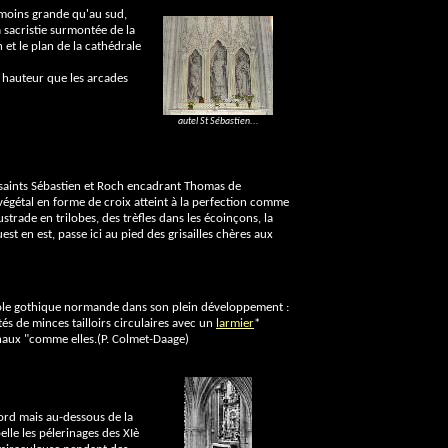
 moins grande qu'au sud,
 sacristie surmontée de la
 et le plan de la cathédrale
 hauteur que les arcades
autel St Sébastien...
 saints Sébastien et Roch encadrant Thomas de
égétal en forme de croix atteint à la perfection comme
trade en trilobes, des trèfles dans les écoinçons, la
st en est, passe ici au pied des grisailles chères aux
l'école gothique normande dans son plein développement :
és de minces tailloirs circulaires avec un
larmier
*
naux "comme elles.(P. Colmet-Daage)
ord mais au-dessous de la
elle les pélerinages des XIè