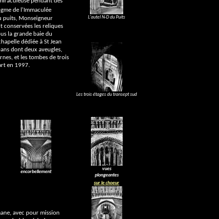
 miraculeuse pendant des
dogme de l'Immaculée
L'autel N-D du Puits
du puits, Monseigneur
t conservées les reliques
ous la grande baie du
hapelle dédiée à St Jean
 pans dont deux aveugles,
nes, et les tombes de trois
rt en 1997.
Les trois étages du transept sud
vues
encorbellement
plongeantes
sur le choeur
omane, avec pour mission