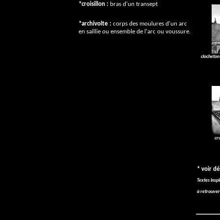
*croisillon :
bras d'un transept
*archivolte :
corps des moulures d'un arc
en saillie ou ensemble de l'arc ou voussure.
clocheton 
cro
* voir dé
Textes insp
à retrouver