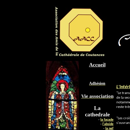
Accueil
Adhésion
L'intér
"Le tran
Vie association
de la se
notamment
La
reste tr
cathedrale
"Les croi
-
la façade
s'ouvran
-
l'abside
-
la nef