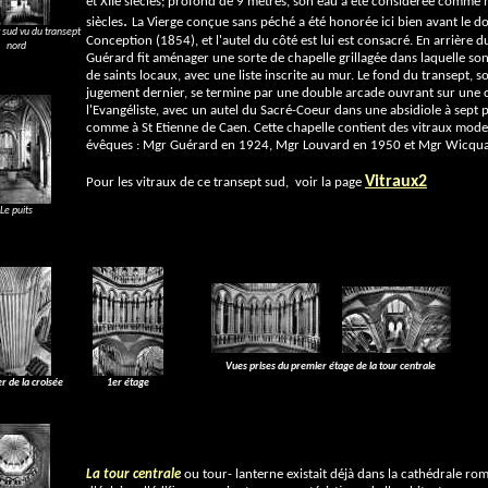
et XIIè siècles; profond de 9 mètres, son eau a été considérée comme
.
siècles
La Vierge conçue sans péché a été honorée ici bien avant le 
 sud vu du transept
Conception (1854), et l'autel du côté est lui est consacré. En arrière 
nord
Guérard fit aménager une sorte de chapelle grillagée dans laquelle son
de saints locaux, avec une liste inscrite au mur. Le fond du transept, s
jugement dernier, se termine par une double arcade ouvrant sur une c
l'Evangéliste, avec un autel du Sacré-Coeur dans une absidiole à sept
comme à St Etienne de Caen. Cette chapelle contient des vitraux moder
évêques : Mgr Guérard en 1924, Mgr Louvard en 1950 et Mgr Wicqua
Vitraux2
Pour les vitraux de ce transept sud, voir la page
Le puits
Vues prises du premier étage de la tour centrale
er de la croisée
1er étage
La tour centrale
ou tour- lanterne existait déjà dans la cathédrale r