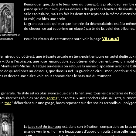
Remarquer que, dans le
bras nord du transept
, la profondeur semble
parce qu'un mur aveugle au-dessous des grandes fenêtres dissimule la
salle capitulaire, mais en fait les deux transepts ont la même dimension
(à voir) est bien une croix.
La grande arcade qui marque l'entrée du déambulatoire est à la même
du choeur, ce qui supprime un étage à partir de là, celui des tribunes.
 transept vers le
Vitraux1
Pour les vitraux de ce transept nord voir la page
mbulatoire
er niveau du côté est, une élégante arcade en tiers-point entoure un autel dédié aux
ry. Dans l'écoinçon, une rose remarquable, sculptée en défoncement, avec un motif v
u Mont-Saint-Michel. A l'étage au-dessus on retouve la même disposition avec une balus
e de quadrilobes au-dessous, que dans la nef. La galerie de circulation, continue d'oue
ens et devant une claire-voie, tout comme dans le bras sud du transept.
 générale, "le style est ici plus avancé que dans la nef, avec tous les caractères de 
tes alternées réunies par des
gorges
*, chapiteaux aux crochets plus saillants, surmont
'un
tore
* débordant sur une gorge, bases reposant sur des socles arrondis ou polygo
Le
bras sud du transept
est, dans son élévation, comparable au bras n
grande verrière, il diffère beaucoup : d'abord un puits à margelle rapp