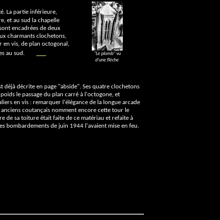
é. La partie inférieure,
e, et au sud la chapelle
s sont encadrées de deux
deux charmants clochetons,
r en vis, de plan octogonal,
es au sud.
"Le plomb" vu
d'une flèche
est déjà décrite en page "abside". Ses quatre clochetons
 poids le passage du plan carré à l'octogone, et
ers en vis : remarquer l'élégance de la longue arcade
s anciens coutançais nomment encore cette tour le
de sa toiture était faite de ce matériau et refaite à
 les bombardements de juin 1944 l'avaient mise en feu.