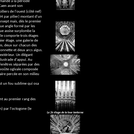
ormande à la période
 Caen avant son
liers de l'ouest (côté nef)
(34 par pilier) montant d'un
ansept mais, dès le premier
ue angle formé par les
ue assise surplombe la
lle comporte trois étages
ier étage, une galerie de
res, deux sur chacun des
lonnette et deux arcs aigus.
extérieur. Un élégant
alustrade d'appui. Au
 fenêtres séparées par des
la voûte ogivale composée
laire percée en son milieu
t un fou sublime qui osa
ent au premier rang des
n) par l'octogone (le
Le 2è étage de la tour lanterne