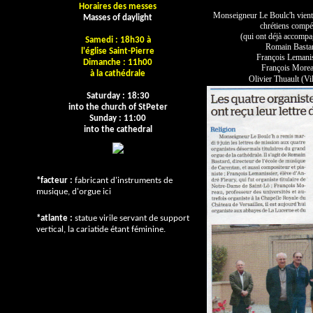
Horaires des messes
Monseigneur Le Boulc'h vien
Masses of daylight
chrétiens compét
(qui ont déjà accompa
Samedi : 18h30 à
Romain Bastard
l'église Saint-Pierre
François Lemani
Dimanche : 11h00
François M
ore
à la cathédrale
Olivier Thuault (Vi
Saturday : 18:30
into the church of
StPeter
Sunday : 11:00
into the cathedral
*facteur :
fabricant d'instruments de
musique, d'orgue ici
*atlante :
statue virile servant de support
vertical, la cariatide étant féminine.