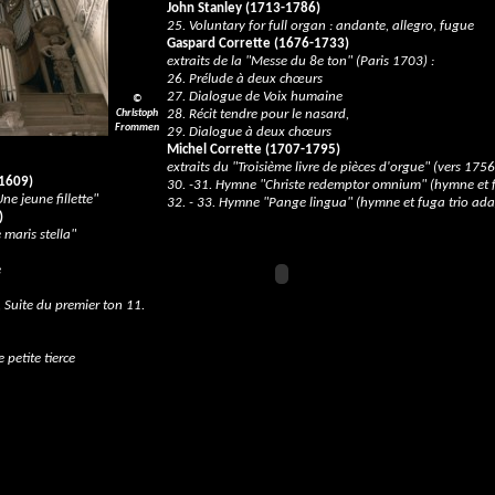
John Stanley (1713-1786)
25. Voluntary for full organ : andante, allegro, fugue
Gaspard Corrette (1676-1733)
extraits de la "Messe du 8e ton" (Paris 1703) :
26. Prélude à deux chœurs
27. Dialogue de Voix humaine
©
Christoph
28. Récit tendre pour le nasard,
Frommen
29. Dialogue à deux chœurs
Mi
chel Corre
tte (1707-1795)
extraits du "Troisième livre de pièces d'orgue" (vers 1756
-1609)
30. -31. Hymne "Christe redemptor omnium" (hymne et 
ne jeune fillette"
32. - 33. Hymne "Pange lingua" (hymne et fuga trio ada
)
 maris stella"
Le premier extrait :
e
 Suite du premier ton 11.
petite tierce