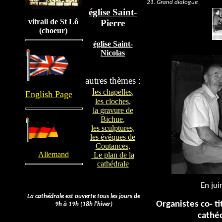
21. Grand dialogue
église Saint-
vitrail de St Lô
Pierre
(choeur)
église Saint-
Photo Studio A
Nicolas
autres thèmes :
l
es chapelles
,
English Page
les cloches
,
la gravure de
Bichue
,
les sculptures,
les évêques de
Coutances,
Allemand
Le plan de la
cathédrale
Jean-François 
En jui
Pp
L
a cathédrale est ouverte tous les jours de
Organistes co- ti
9h à 19h (18h l'hiver)
cathéd