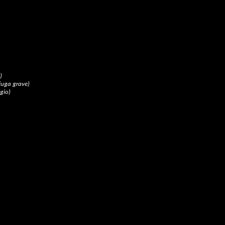
)
fuga grave)
gio)