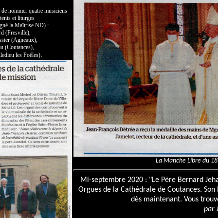
t de nommer quatre musiciens
ents et liturges
gné la Maîtrise ND) :
 (Fresville),
ssier (Agneaux),
au (Coutances),
lledieu les Poêles)
.
La Manche Libre du 18 
Mi-septembre 2020 : "
Le Père Bernard Jeha
Orgues de la Cathédrale de Coutances.
Son 
dès maintenant.
Vous trou
par 