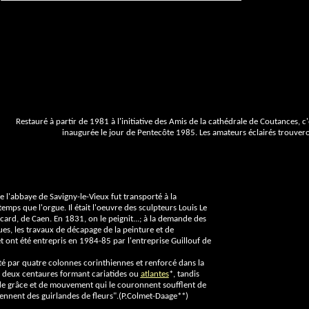
Restauré à partir de 1981 à l'initiative des Amis de la cathédrale de Coutances, c
inaugurée le jour de Pentecôte 1985. Les amateurs éclairés trouveront
e l'abbaye de Savigny-le-Vieux fut transporté à la
mps que l'orgue. Il était l'oeuvre des sculpteurs Louis Le
icard, de Caen. En 1831, on le peignit...; à la demande des
s, les travaux de décapage de la peinture et de
t ont été entrepris en 1984-85 par l'entreprise Guillouf de
té par quatre colonnes corinthiennes et renforcé dans la
r deux centaures formant cariatides ou
atlantes
*, tandis
 de grâce et de mouvement qui le couronnent soufflent de
ennent des guirlandes de fleurs".(P.Colmet-Daage**)