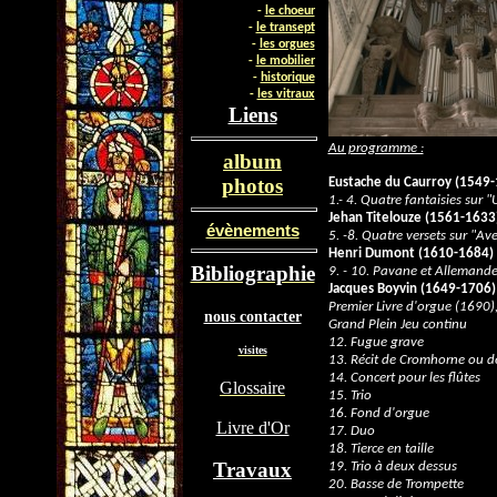
-
le choeur
-
le transept
-
les orgues
-
le mobilier
-
historique
-
les vit
raux
Liens
Au programme :
album
photos
Eustache du Caurroy (1549
1.- 4. Quatre fantaisies sur "U
Jehan Titelouze (1561-1633
évènements
5. -8. Quatre versets sur "Ave
Henri Dumont (1610-1684)
Bibliographie
9. - 10. Pavane et Allemand
Jacques Boyvin (1649-1706)
Premier Livre d'orgue (1690),
nous contacter
Grand Plein Jeu continu
12. Fugue grave
visites
13. Récit de Cromhorne ou de 
14. Concert pour les flûtes
Glossaire
15. Trio
16. Fond d'orgue
Livre d'Or
17. Duo
18. Tierce en taille
Travaux
19. Trio à deux dessus
20. Basse de Trompette