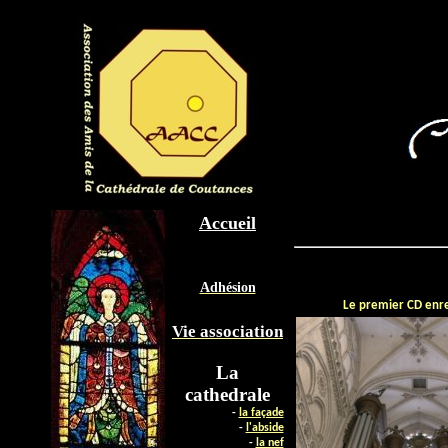
Accueil
Adhésion
Le premier CD enre
Vie association
La
cathedrale
-
la façade
-
l'abside
-
la nef