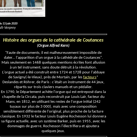
u 13 juin 2020
ult-Verprey
mmen
ro
Histoire des orgues de la cathédrale de Coutances
(Orgue Alfred Kern)
"Faute de documents, il est malheureusement impossible de
dater... l'apparition d'un orgue à la cathédrale de Coutances".
Mais seulement en 1468 quelques mentions écrites font allusion
à un tel instrument, sans doute détruit à la révolution.
L'orgue actuel a été construit entre 1724 et 1728 pour l'abbaye
de Savigny(-le-Vieux), près de Mortain, par les
facteurs
*
Deslandes et Röhrer, de Paris : c'était un instrument de 44 jeux,
répartis sur trois claviers manuels et un pédalier.
En 1790, le Département achète l'orgue qui est entreposé dans la
chapelle de la Circata, puis reconstruit par Louis Lair, facteur du
Mans, en 1812, en utilisant les restes de l'orgue initial (242
tuyaux sur plus de 3 000), mais avec une composition
sensiblement différente de l'original, plus proche de la facture
classique. En 1932 le facteur Louis Eugène Rochesson lui donnera
sa figure actuelle, avec un système Barker, puis en 1955, avec les
dommages de guerre, Rochesson l'électrifiera et ajoutera
quelques jeux.